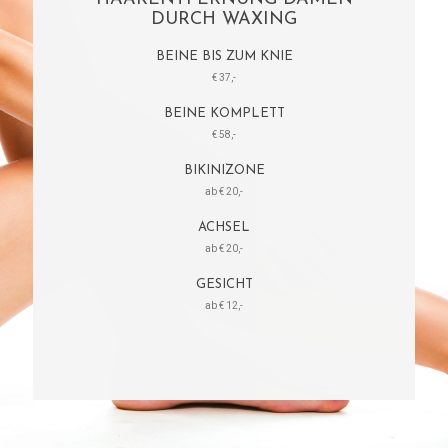
DURCH WAXING
BEINE BIS ZUM KNIE
€ 37,-
BEINE KOMPLETT
€ 58,-
BIKINIZONE
ab € 20,-
ACHSEL
ab € 20,-
GESICHT
ab € 12,-