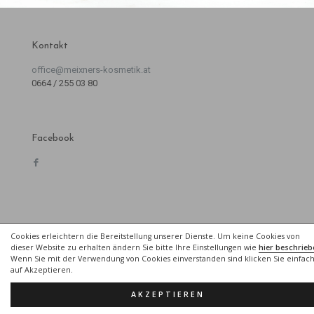
Kontakt
office@meixners-kosmetik.at
0664 / 255 03 80
Facebook
Cookies erleichtern die Bereitstellung unserer Dienste. Um keine Cookies von
Shortlinks
dieser Website zu erhalten ändern Sie bitte Ihre Einstellungen wie
hier beschrieb
Wenn Sie mit der Verwendung von Cookies einverstanden sind klicken Sie einfac
Anfahrt und Parken
auf Akzeptieren.
Impressum
|
Datenschutz
AKZEPTIEREN