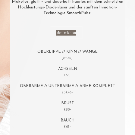
Makellos, glatt – und dauerhaft haarlos mit dem schnellsten
Hochleistungs-Diodenlaser und der sanften Inmotion-
Technologie SmoothPulse.
Mehr erfahren
OBERLIPPE // KINN // WANGE
je € 35,-
ACHSELN
€ 55,-
OBERARME // UNTERARME // ARME KOMPLETT
ab € 45,-
BRUST
€ 80,-
BAUCH
€ 65,-