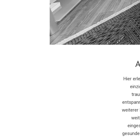
Hier erl
einz
tra
entspan
weiterer 
weit
einge
gesunde 