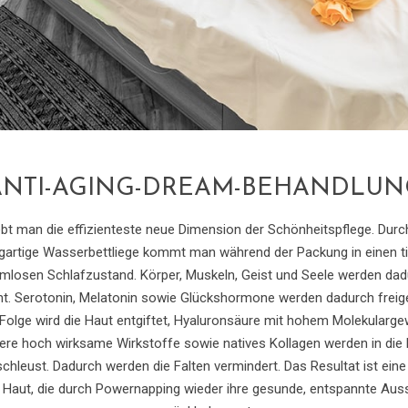
ANTI-AGING-DREAM-BEHANDLUN
ebt man die effizienteste neue Dimension der Schönheitspflege.
Durc
igartige Wasserbettliege kommt man während der Packung in einen ti
umlosen Schlafzustand.
Körper, Muskeln, Geist und Seele werden da
nt.
Serotonin
, Melatonin sowie Glückshormone werden dadurch freig
Folge wird die Haut entgiftet,
Hyaluronsäure
mit hohem Molekulargew
ere hoch wirksame Wirkstoffe sowie natives Kollagen werden in die
schleust. Dadurch werden die Falten vermindert.
Das Resultat ist eine 
Haut, die durch Powernapping wieder ihre gesunde, entspannte Aus