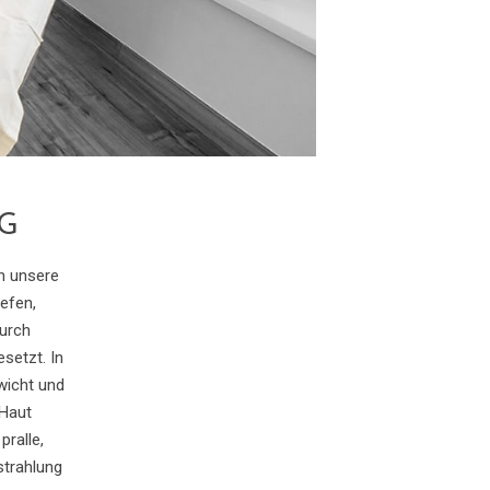
G
h unsere
efen,
durch
esetzt.
In
icht und
 Haut
pralle,
strahlung